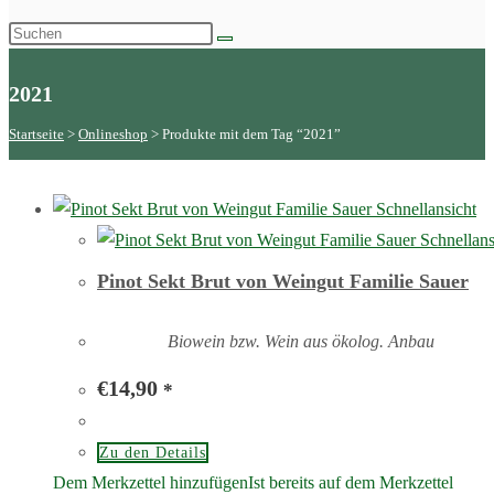
2021
Startseite
 > 
Onlineshop
 > 
Produkte mit dem Tag “2021”
Schnellansicht
Schnellans
Pinot Sekt Brut von Weingut Familie Sauer
Biowein bzw. Wein aus ökolog. Anbau
€
14,90
*
Zu den Details
Dem Merkzettel hinzufügen
Ist bereits auf dem Merkzettel