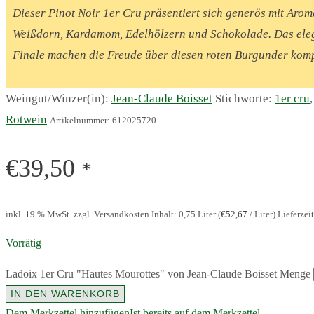
Dieser Pinot Noir 1er Cru präsentiert sich generös mit Aro
Weißdorn, Kardamom, Edelhölzern und Schokolade. Das ele
Finale machen die Freude über diesen roten Burgunder komp
Weingut/Winzer(in):
Jean-Claude Boisset
Stichworte:
1er cru
Rotwein
Artikelnummer:
612025720
€
39,50
*
inkl. 19 % MwSt. zzgl. Versandkosten
Inhalt: 0,75
Liter
(
€
52,67
/
Liter
)
Lieferzei
Vorrätig
Ladoix 1er Cru "Hautes Mourottes" von Jean-Claude Boisset Menge
IN DEN WARENKORB
Dem Merkzettel hinzufügen
Ist bereits auf dem Merkzettel