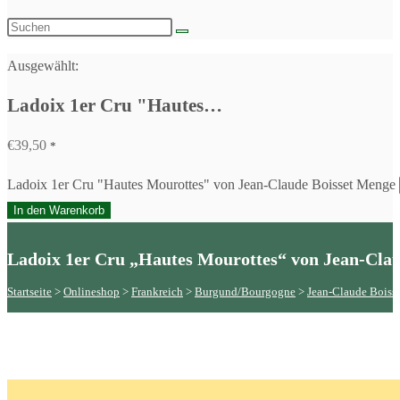
Ausgewählt:
Ladoix 1er Cru "Hautes…
€
39,50
*
Ladoix 1er Cru "Hautes Mourottes" von Jean-Claude Boisset Menge
In den Warenkorb
Ladoix 1er Cru „Hautes Mourottes“ von Jean-Clau
Startseite
 > 
Onlineshop
 > 
Frankreich
 > 
Burgund/Bourgogne
 > 
Jean-Claude Boiss