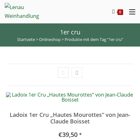
Zum
Inhalt
0
springen
1er cru
Startseite
 > 
Onlineshop
 > 
Produkte mit dem Tag “1er cru”
Ladoix 1er Cru „Hautes Mourottes“ von Jean-
Claude Boisset
€
39,50
*