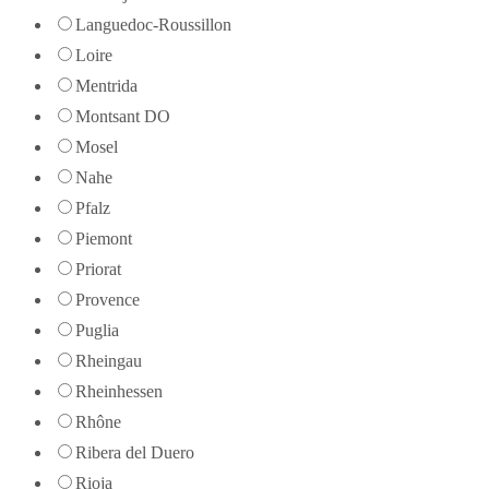
Languedoc-Roussillon
Loire
Mentrida
Montsant DO
Mosel
Nahe
Pfalz
Piemont
Priorat
Provence
Puglia
Rheingau
Rheinhessen
Rhône
Ribera del Duero
Rioja