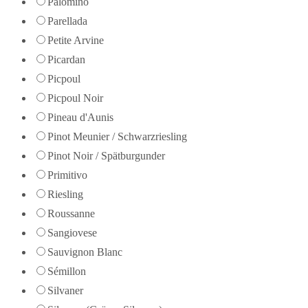
Palomino
Parellada
Petite Arvine
Picardan
Picpoul
Picpoul Noir
Pineau d'Aunis
Pinot Meunier / Schwarzriesling
Pinot Noir / Spätburgunder
Primitivo
Riesling
Roussanne
Sangiovese
Sauvignon Blanc
Sémillon
Silvaner