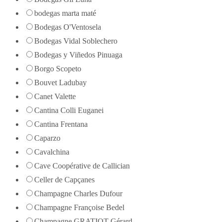
bodegas marta maté
Bodegas O'Ventosela
Bodegas Vidal Soblechero
Bodegas y Viñedos Pinuaga
Borgo Scopeto
Bouvet Ladubay
Canet Valette
Cantina Colli Euganei
Cantina Frentana
Caparzo
Cavalchina
Cave Coopérative de Callician
Celler de Capçanes
Champagne Charles Dufour
Champagne Françoise Bedel
Champagne GRATIOT Gérard