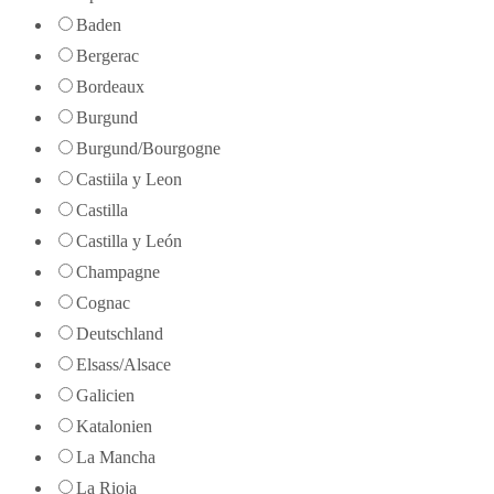
Baden
Bergerac
Bordeaux
Burgund
Burgund/Bourgogne
Castiila y Leon
Castilla
Castilla y León
Champagne
Cognac
Deutschland
Elsass/Alsace
Galicien
Katalonien
La Mancha
La Rioja