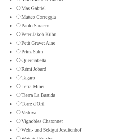
Mas Gabriel
Matteo Correggia
Paolo Saracco
Peter Jakob Kühn
Petit Gravet Aine
Prinz Salm
Querciabella
Rémi Jobard
Tagaro
Terra Minei
Tierra La Bastida
Torre d'Orti
Vedova
Vignobles Chatonnet
Wein- und Sektgut Jesuitenhof
Weingut Forster