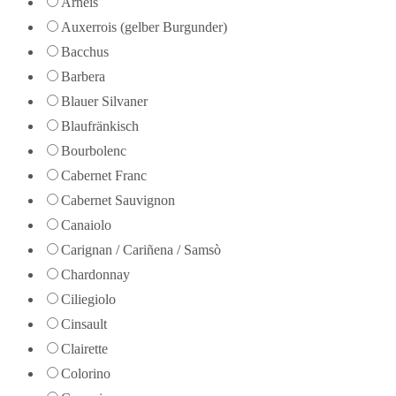
Arneis
Auxerrois (gelber Burgunder)
Bacchus
Barbera
Blauer Silvaner
Blaufränkisch
Bourbolenc
Cabernet Franc
Cabernet Sauvignon
Canaiolo
Carignan / Cariñena / Samsò
Chardonnay
Ciliegiolo
Cinsault
Clairette
Colorino