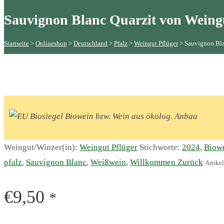
Sauvignon Blanc Quarzit von Weing
Startseite
 > 
Onlineshop
 > 
Deutschland
 > 
Pfalz
 > 
Weingut Pflüger
 > 
Sauvignon Bla
Biowein bzw. Wein aus ökolog. Anbau
Weingut/Winzer(in):
Weingut Pflüger
Stichworte:
2024
,
Biow
pfalz
,
Sauvignon Blanc
,
Weißwein
,
Willkommen Zurück
Artik
€
9,50
*