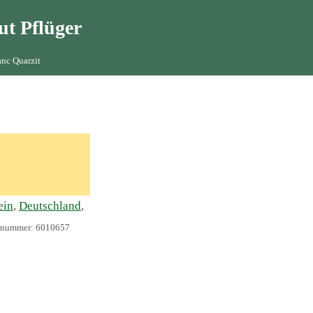
ut Pflüger
nc Quarzit
ein
,
Deutschland
,
elnummer:
6010657