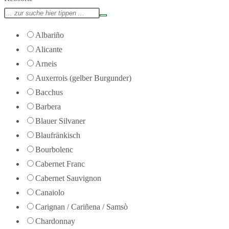
Albariño
Alicante
Arneis
Auxerrois (gelber Burgunder)
Bacchus
Barbera
Blauer Silvaner
Blaufränkisch
Bourbolenc
Cabernet Franc
Cabernet Sauvignon
Canaiolo
Carignan / Cariñena / Samsò
Chardonnay