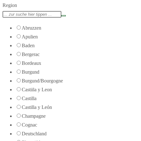
Region
Abruzzen
Apulien
Baden
Bergerac
Bordeaux
Burgund
Burgund/Bourgogne
Castiila y Leon
Castilla
Castilla y León
Champagne
Cognac
Deutschland