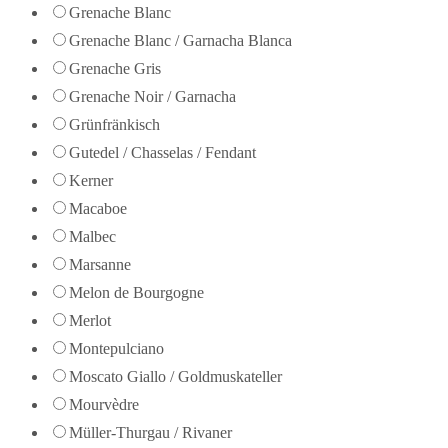
Grenache Blanc
Grenache Blanc / Garnacha Blanca
Grenache Gris
Grenache Noir / Garnacha
Grünfränkisch
Gutedel / Chasselas / Fendant
Kerner
Macaboe
Malbec
Marsanne
Melon de Bourgogne
Merlot
Montepulciano
Moscato Giallo / Goldmuskateller
Mourvèdre
Müller-Thurgau / Rivaner