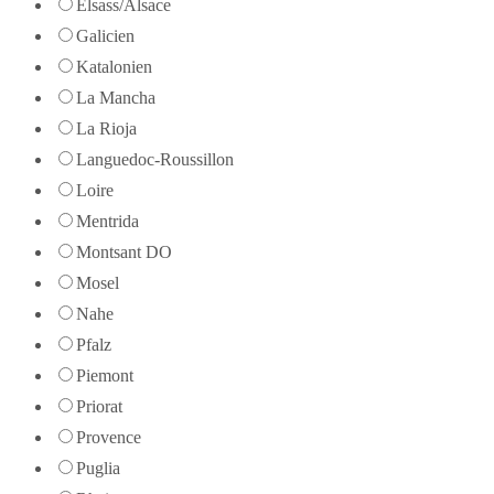
Elsass/Alsace
Galicien
Katalonien
La Mancha
La Rioja
Languedoc-Roussillon
Loire
Mentrida
Montsant DO
Mosel
Nahe
Pfalz
Piemont
Priorat
Provence
Puglia