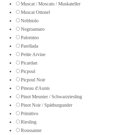
Muscat / Moscato / Muskateller
Muscat Ottonel
Nebbiolo
Negroamaro
Palomino
Parellada
Petite Arvine
Picardan
Picpoul
Picpoul Noir
Pineau d'Aunis
Pinot Meunier / Schwarzriesling
Pinot Noir / Spätburgunder
Primitivo
Riesling
Roussanne