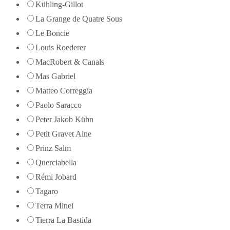
Kühling-Gillot
La Grange de Quatre Sous
Le Boncie
Louis Roederer
MacRobert & Canals
Mas Gabriel
Matteo Correggia
Paolo Saracco
Peter Jakob Kühn
Petit Gravet Aine
Prinz Salm
Querciabella
Rémi Jobard
Tagaro
Terra Minei
Tierra La Bastida