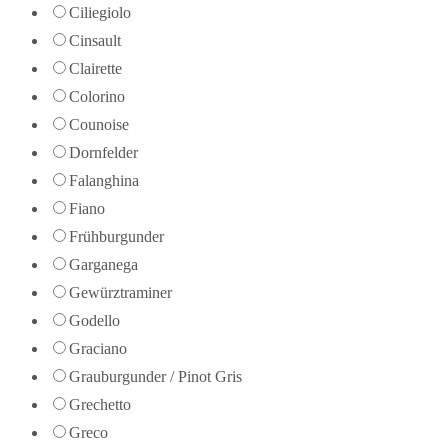
Ciliegiolo
Cinsault
Clairette
Colorino
Counoise
Dornfelder
Falanghina
Fiano
Frühburgunder
Garganega
Gewürztraminer
Godello
Graciano
Grauburgunder / Pinot Gris
Grechetto
Greco