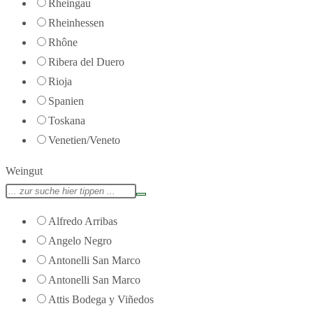
Rheingau
Rheinhessen
Rhône
Ribera del Duero
Rioja
Spanien
Toskana
Venetien/Veneto
Weingut
Alfredo Arribas
Angelo Negro
Antonelli San Marco
Antonelli San Marco
Attis Bodega y Viñedos