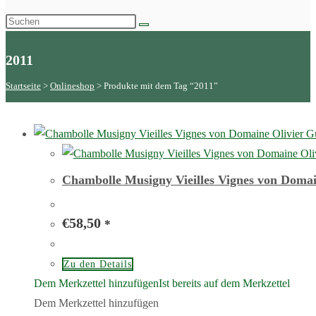
2011
Startseite
 > 
Onlineshop
 > 
Produkte mit dem Tag “2011”
Chambolle Musigny Vieilles Vignes von Domai
€
58,50
*
Zu den Details
Dem Merkzettel hinzufügen
Ist bereits auf dem Merkzettel
Dem Merkzettel hinzufügen