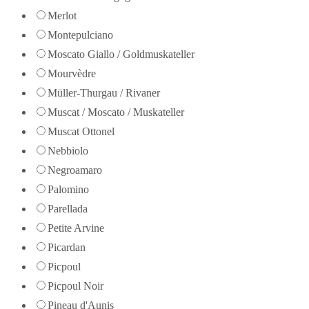
Merlot
Montepulciano
Moscato Giallo / Goldmuskateller
Mourvèdre
Müller-Thurgau / Rivaner
Muscat / Moscato / Muskateller
Muscat Ottonel
Nebbiolo
Negroamaro
Palomino
Parellada
Petite Arvine
Picardan
Picpoul
Picpoul Noir
Pineau d'Aunis