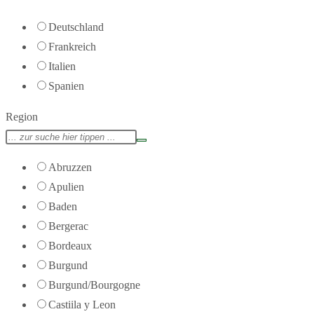
Deutschland
Frankreich
Italien
Spanien
Region
Abruzzen
Apulien
Baden
Bergerac
Bordeaux
Burgund
Burgund/Bourgogne
Castiila y Leon