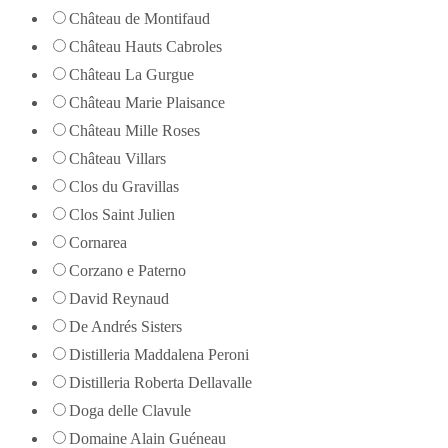
Château de Montifaud
Château Hauts Cabroles
Château La Gurgue
Château Marie Plaisance
Château Mille Roses
Château Villars
Clos du Gravillas
Clos Saint Julien
Cornarea
Corzano e Paterno
David Reynaud
De Andrés Sisters
Distilleria Maddalena Peroni
Distilleria Roberta Dellavalle
Doga delle Clavule
Domaine Alain Guéneau