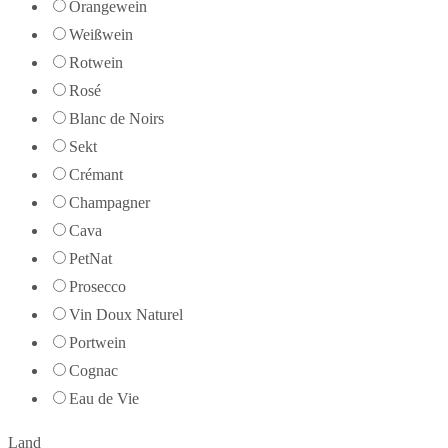
Orangewein
Weißwein
Rotwein
Rosé
Blanc de Noirs
Sekt
Crémant
Champagner
Cava
PetNat
Prosecco
Vin Doux Naturel
Portwein
Cognac
Eau de Vie
Land