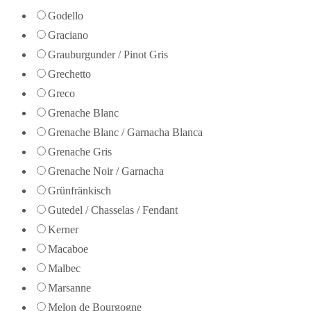
Godello
Graciano
Grauburgunder / Pinot Gris
Grechetto
Greco
Grenache Blanc
Grenache Blanc / Garnacha Blanca
Grenache Gris
Grenache Noir / Garnacha
Grünfränkisch
Gutedel / Chasselas / Fendant
Kerner
Macaboe
Malbec
Marsanne
Melon de Bourgogne