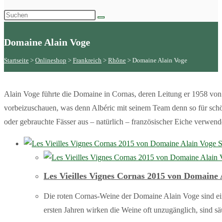
Domaine Alain Voge
Startseite
 > 
Onlineshop
 > 
Frankreich
 > 
Rhône
 > 
Domaine Alain Voge
Alain Voge führte die Domaine in Cornas, deren Leitung er 1958 von 
vorbeizuschauen, was denn Albéric mit seinem Team denn so für sc
oder gebrauchte Fässer aus – natürlich – französischer Eiche verwend
S
Les Vieilles Vignes Cornas 2015 von Domaine 
Die roten Cornas-Weine der Domaine Alain Voge sind ei
ersten Jahren wirken die Weine oft unzugänglich, sind säu