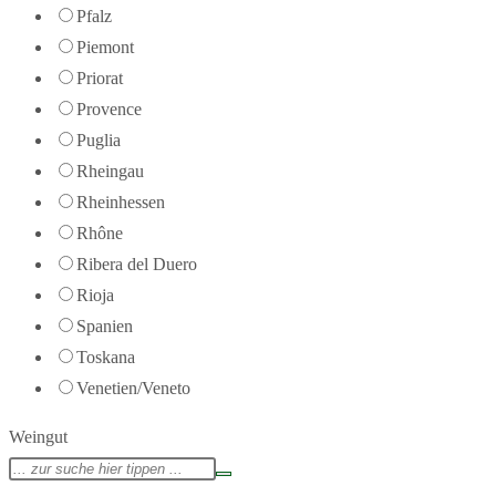
Pfalz
Piemont
Priorat
Provence
Puglia
Rheingau
Rheinhessen
Rhône
Ribera del Duero
Rioja
Spanien
Toskana
Venetien/Veneto
Weingut