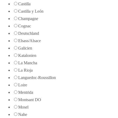
Castilla
Castilla y León
Champagne
Cognac
Deutschland
Elsass/Alsace
Galicien
Katalonien
La Mancha
La Rioja
Languedoc-Roussillon
Loire
Mentrida
Montsant DO
Mosel
Nahe