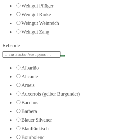
Weingut Pflüger
Weingut Rinke
Weingut Weinreich
Weingut Zang
Rebsorte
Albariño
Alicante
Arneis
Auxerrois (gelber Burgunder)
Bacchus
Barbera
Blauer Silvaner
Blaufränkisch
Bourbolenc