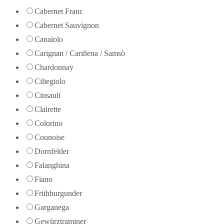
Cabernet Franc
Cabernet Sauvignon
Canaiolo
Carignan / Cariñena / Samsò
Chardonnay
Ciliegiolo
Cinsault
Clairette
Colorino
Counoise
Dornfelder
Falanghina
Fiano
Frühburgunder
Garganega
Gewürztraminer